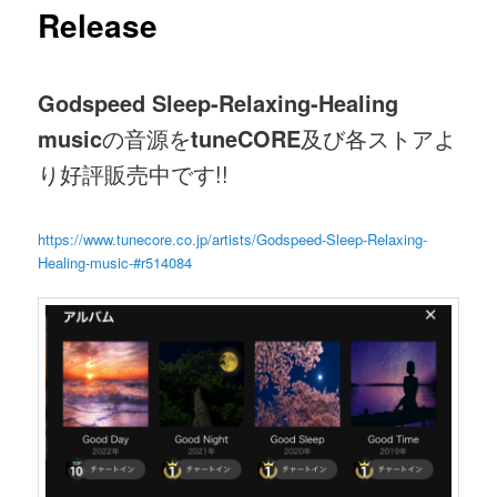
Release
Godspeed Sleep-Relaxing-Healing
music
の音源を
tuneCORE
及び各ストアよ
り好評販売中です!!
https://www.tunecore.co.jp/artists/Godspeed-Sleep-Relaxing-
Healing-music-#r514084