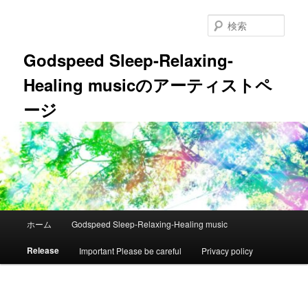
メ
イ
検
ン
索
コ
Godspeed Sleep-Relaxing-
ン
Healing musicのアーティストペ
テ
ン
ージ
ツ
へ
移
動
メ
ホーム
Godspeed Sleep-Relaxing-Healing music
イ
ン
Release
Important Please be careful
Privacy policy
メ
ニ
ュ
ー